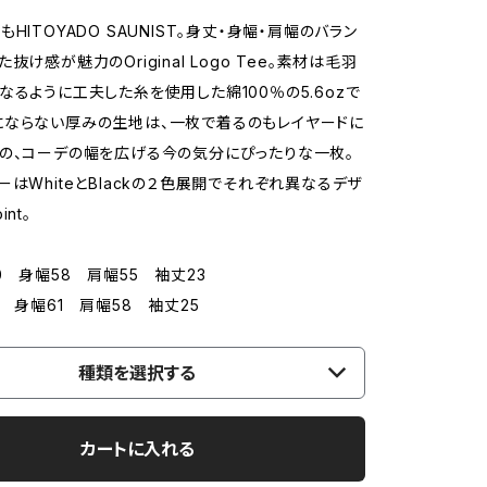
HITOYADO SAUNIST。身丈・身幅・肩幅のバラン
抜け感が魅力のOriginal Logo Tee。素材は毛羽
なるように工夫した糸を使用した綿100％の5.6ozで
ならない厚みの生地は、一枚で着るのもレイヤードに
の、コーデの幅を広げる今の気分にぴったりな一枚。
ーはWhiteとBlackの２色展開でそれぞれ異なるデザ
nt。
0 身幅58 肩幅55 袖丈23
4 身幅61 肩幅58 袖丈25
種類を選択する
カートに入れる