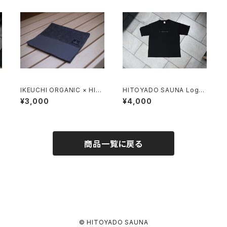
IKEUCHI ORGANIC × HIT
HITOYADO SAUNA Logo
OYADOSAUNA SAUNA T
Tee - Black -
¥3,000
¥4,000
OWEL
商品一覧に戻る
© HITOYADO SAUNA