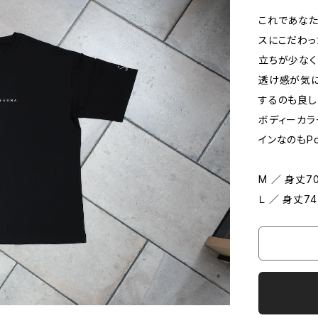
これであなたも
スにこだわった
立ちが少なく
透け感が気に
するのも良し
ボディーカラ
インなのもPoi
M ／ 身丈7
Ｌ ／ 身丈7